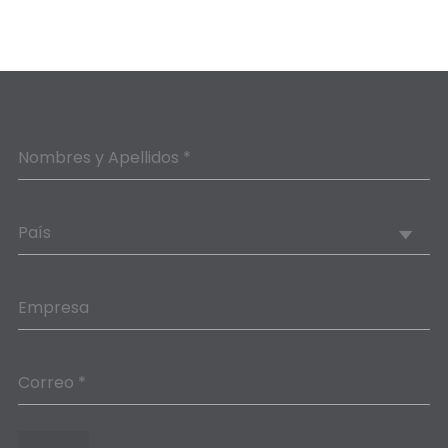
Nombres y Apellidos *
País
Empresa
Correo *