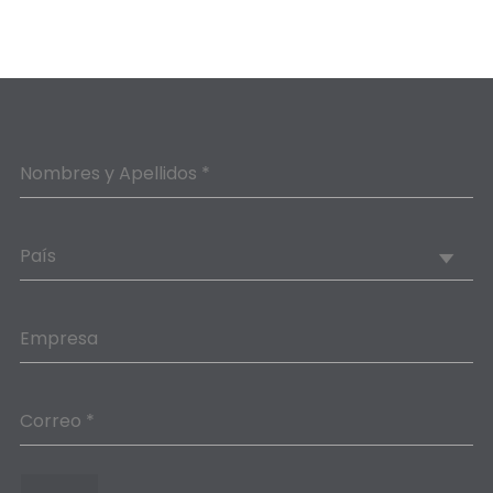
Nombres y Apellidos *
País
Empresa
Correo *