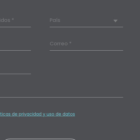
idos *
País
Correo *
íticas de privacidad y uso de datos