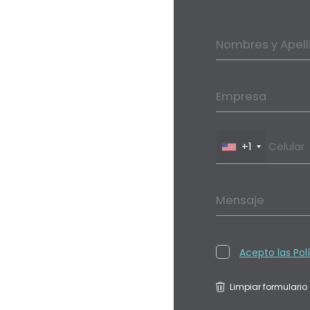
Nombres y Apell
Empresa
+1
Mensaje
Acepto las Pol
Limpiar formulario