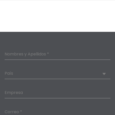
Nombres y Apellidos *
País
Empresa
Correo *