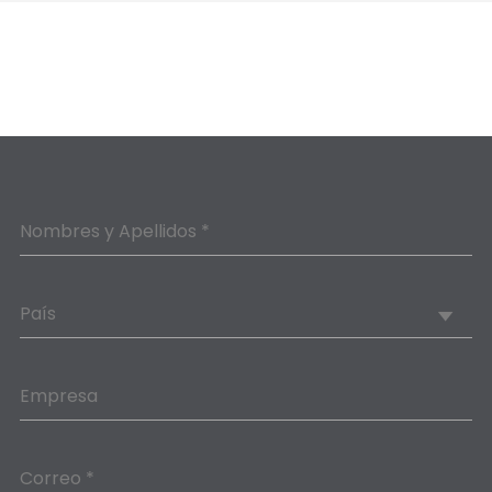
Nombres y Apellidos *
País
Empresa
Correo *