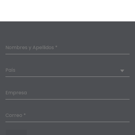
Nombres y Apellidos *
País
Empresa
Correo *