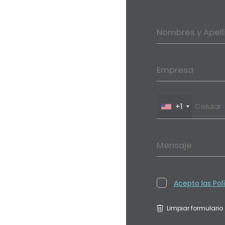
Nombres y Apell
Empresa
+1
Mensaje
Acepto las Pol
Limpiar formulario