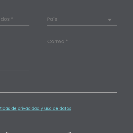
idos *
País
Correo *
íticas de privacidad y uso de datos