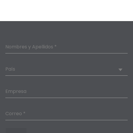
Nombres y Apellidos *
País
Empresa
Correo *