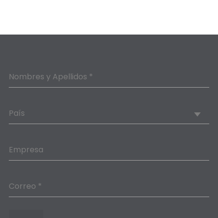
Nombres y Apellidos *
País
Empresa
Correo *