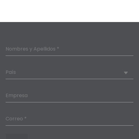
Nombres y Apellidos *
País
Empresa
Correo *