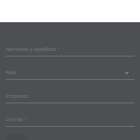
Nombres y Apellidos *
País
Empresa
Correo *