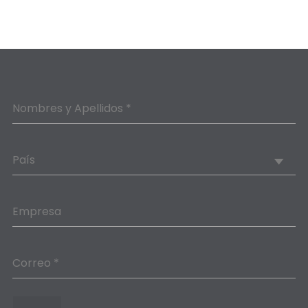
Nombres y Apellidos *
País
Empresa
Correo *