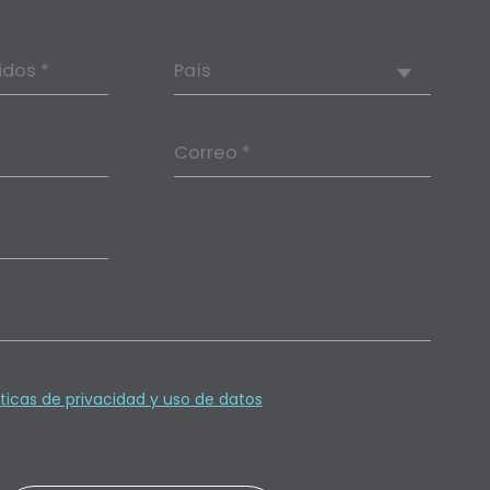
idos *
País
Correo *
íticas de privacidad y uso de datos