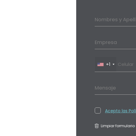
Nombres y Apell
Empresa
+1
Mensaje
Acepto las Pol
Limpiar formulario