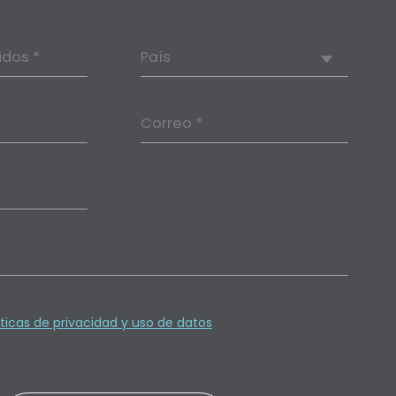
idos *
País
Correo *
íticas de privacidad y uso de datos