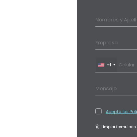
Nombres y Apell
Empresa
+1
Mensaje
Acepto las Pol
Limpiar formulario