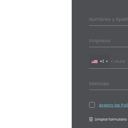
Nombres y Apell
Empresa
+1
Mensaje
Acepto las Pol
Limpiar formulario