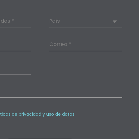
idos *
País
Correo *
íticas de privacidad y uso de datos