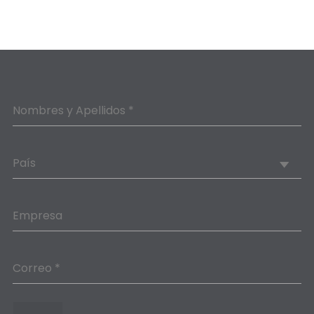
Nombres y Apellidos *
País
Empresa
Correo *