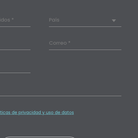
idos *
País
Correo *
íticas de privacidad y uso de datos