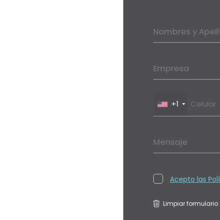
Nombres y Apell
Empresa
+1
Mensaje
Acepto las Pol
Limpiar formulario