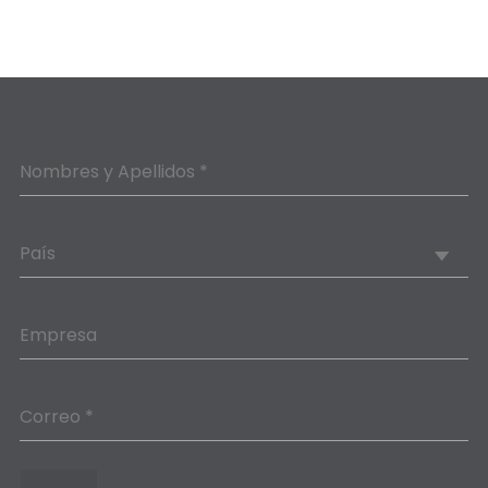
Nombres y Apellidos *
País
Empresa
Correo *