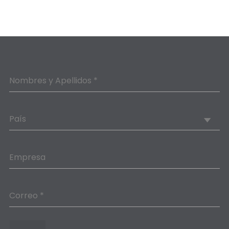
Nombres y Apellidos *
País
Empresa
Correo *