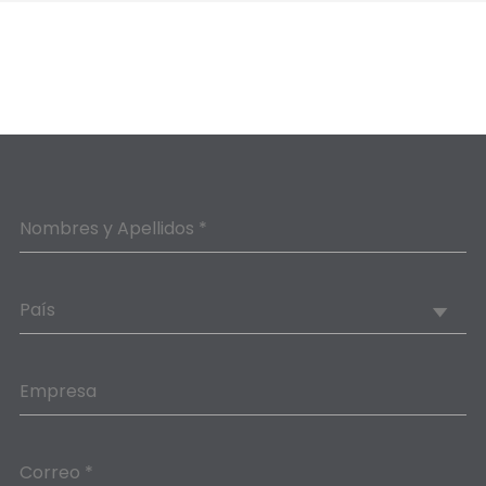
Nombres y Apellidos *
País
Empresa
Correo *