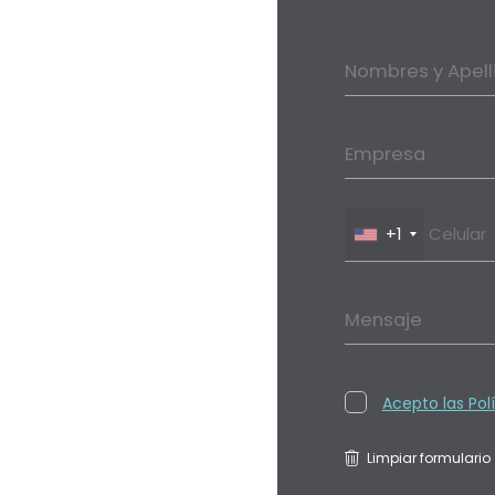
Nombres y Apell
Empresa
+1
Mensaje
Acepto las Pol
Limpiar formulario