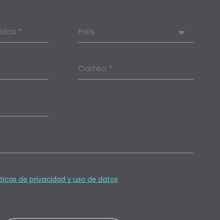
idos *
País
Correo *
íticas de privacidad y uso de datos