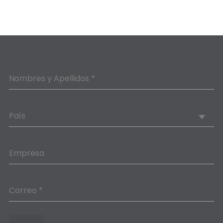
Nombres y Apellidos *
País
Empresa
Correo *