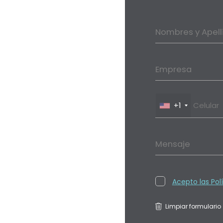
Nombres y Apell
Empresa
+1
Mensaje
Acepto las Pol
Limpiar formulario