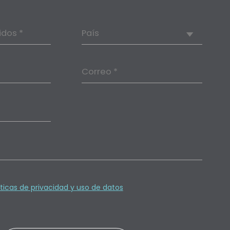
idos *
País
Correo *
íticas de privacidad y uso de datos