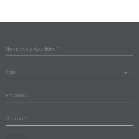
Nombres y Apellidos *
País
Empresa
Correo *