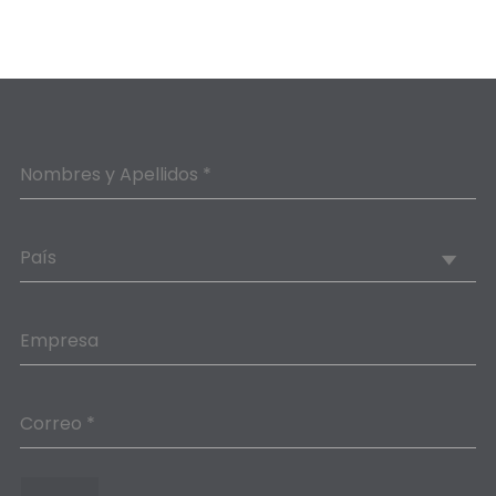
Nombres y Apellidos *
País
Empresa
Correo *