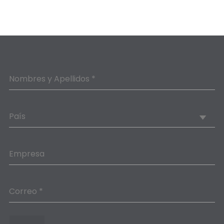
Nombres y Apellidos *
País
Empresa
Correo *