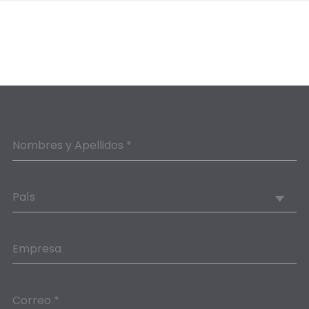
Nombres y Apellidos *
País
Empresa
Correo *