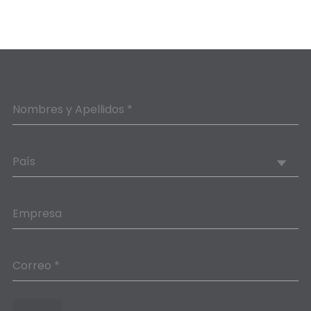
Nombres y Apellidos *
País
Empresa
Correo *