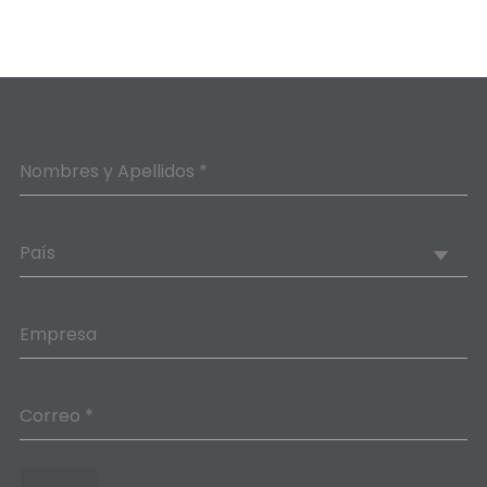
Nombres y Apellidos *
País
Empresa
Correo *