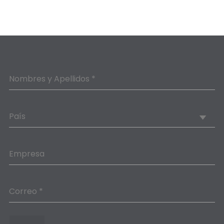
Nombres y Apellidos *
País
Empresa
Correo *