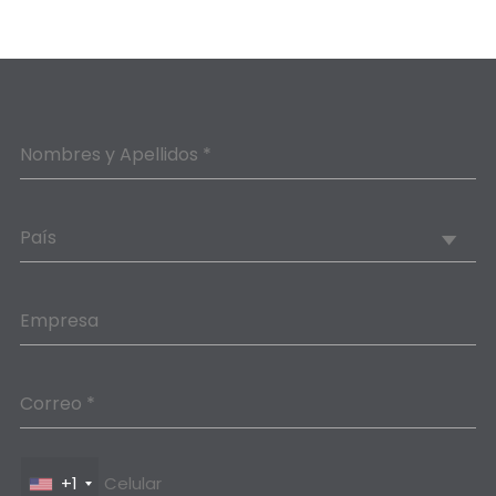
Nombres y Apellidos *
País
Empresa
Correo *
+1