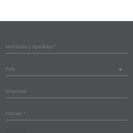
Nombres y Apellidos *
País
Empresa
Correo *