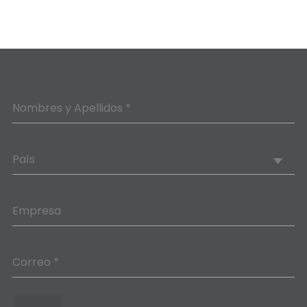
Nombres y Apellidos *
País
Empresa
Correo *