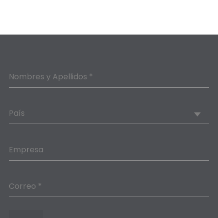
Nombres y Apellidos *
País
Empresa
Correo *