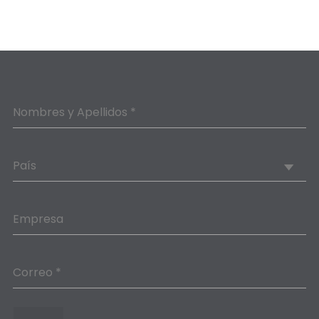
Nombres y Apellidos *
País
Empresa
Correo *