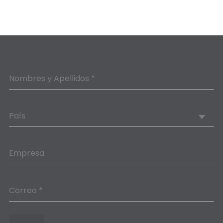
Nombres y Apellidos *
País
Empresa
Correo *