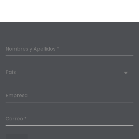
Nombres y Apellidos *
País
Empresa
Correo *