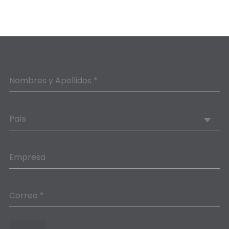
Nombres y Apellidos *
País
Empresa
Correo *