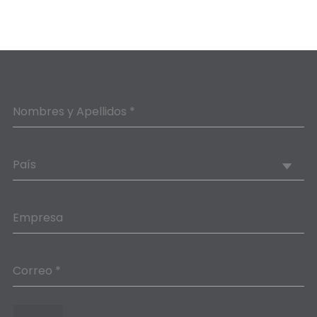
Nombres y Apellidos *
País
Empresa
Correo *