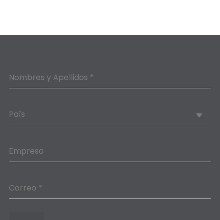
Nombres y Apellidos *
País
Empresa
Correo *