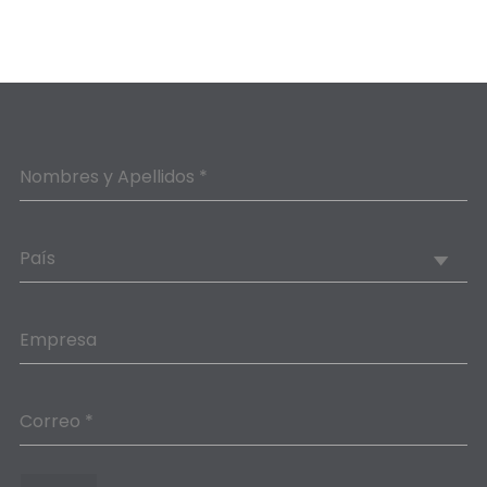
Nombres y Apellidos *
País
Empresa
Correo *