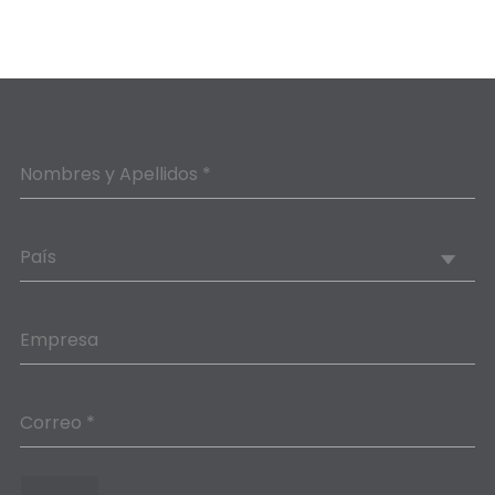
Nombres y Apellidos *
País
Empresa
Correo *