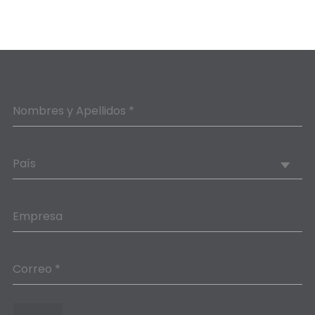
Nombres y Apellidos *
País
Empresa
Correo *