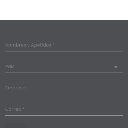
Nombres y Apellidos *
País
Empresa
Correo *