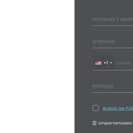
Nombres y Apell
Empresa
+1
Mensaje
Acepto las Pol
Limpiar formulario