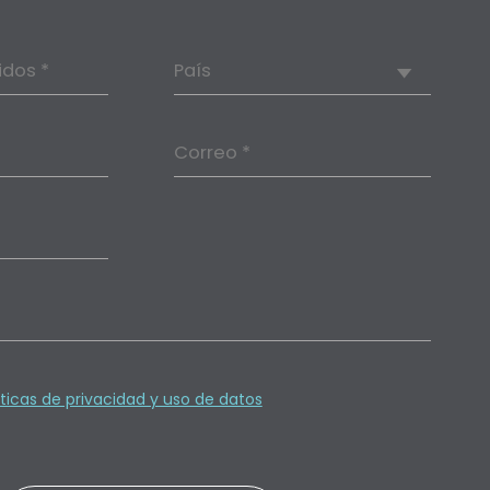
idos *
País
Correo *
íticas de privacidad y uso de datos