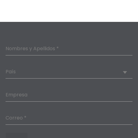
Nombres y Apellidos *
País
Empresa
Correo *