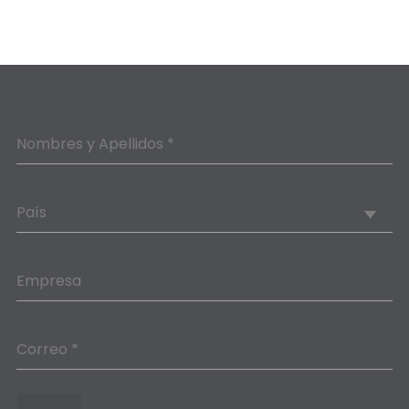
Nombres y Apellidos *
País
Empresa
Correo *