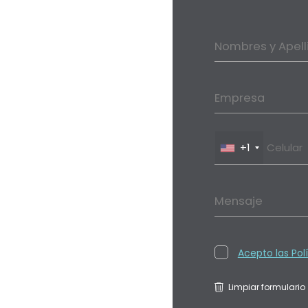
Nombres y Apell
Empresa
+1
Mensaje
Acepto las Pol
Limpiar formulario