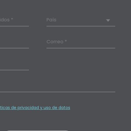
idos *
País
Correo *
íticas de privacidad y uso de datos