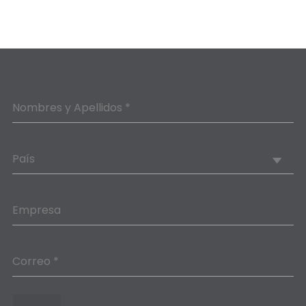
Nombres y Apellidos *
País
Empresa
Correo *