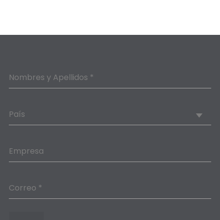
Nombres y Apellidos *
País
Empresa
Correo *